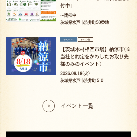
付中」
〜開催中
茨城県水戸市渋井町50番地
キャンペーン
オープン制
【茨城木材相互市場】納涼市(※
当社と約定をかわしたお取り先
様のみのイベント)
2026.08.18(火)
茨城県水戸市渋井町５０
イベント一覧